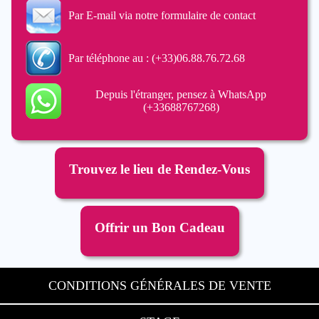
Par E-mail via notre formulaire de contact
Par téléphone au : (+33)06.88.76.72.68
Depuis l'étranger, pensez à WhatsApp
(+33688767268)
Trouvez le lieu de Rendez-Vous
Offrir un Bon Cadeau
CONDITIONS GÉNÉRALES DE VENTE