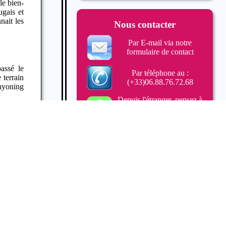
le bien-
ugais et
nait les
Nous contacter
Par E-mail via notre
formulaire de contact
assé le
Par téléphone au :
 terrain
(+33)06.88.76.72.68
anyoning
Depuis l'étranger, pensez à
WhatsApp
(+33688767268)
Trouvez le lieu de Rendez-
Vous
Offrir un Bon Cadeau