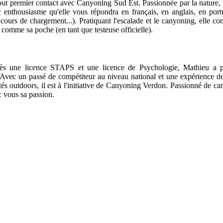
 tout premier contact avec Canyoning Sud Est. Passionnée par la nature, 
ec enthousiasme qu'elle vous répondra en français, en anglais, en port
cours de chargement...). Pratiquant l'escalade et le canyoning, elle con
 comme sa poche (en tant que testeuse officielle).
s une licence STAPS et une licence de Psychologie, Mathieu a p
vec un passé de compétiteur au niveau national et une expérience de
tés outdoors, il est à l'initiative de Canyoning Verdon. Passionné de c
ec vous sa passion.
 - Carte professionnelle
-
DEPJEPS Canyonisme
ivile