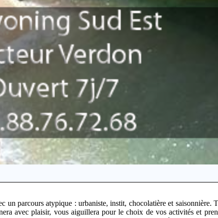
c un parcours atypique : urbaniste, instit, chocolatière et saisonnière. 
nera avec plaisir, vous aiguillera pour le choix de vos activités et pre