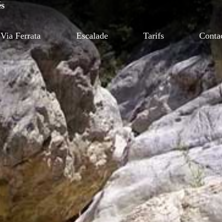
és
Via Ferrata
Escalade
Tarifs
Conta