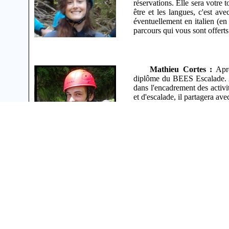
réservations. Elle sera votre
être et les langues, c'est av
éventuellement en italien (en 
parcours qui vous sont offerts
Mathieu Cortes :
Aprè
diplôme du BEES Escalade. A
dans l'encadrement des activi
et d'escalade, il partagera av
N° Siret: 522 960 509 00027
Diplômes
:
BEES Escalade
Assurance Responsabilité C