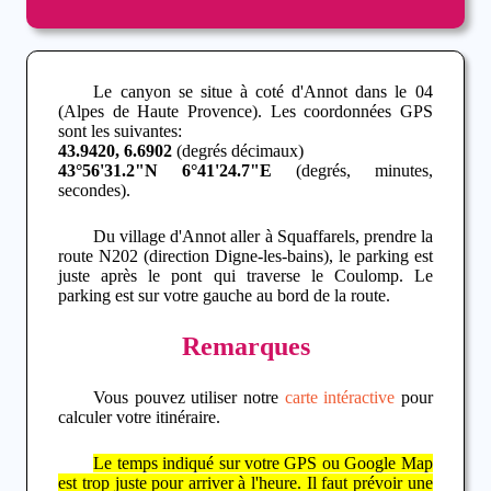
Le canyon se situe à coté d'Annot dans le 04
(Alpes de Haute Provence). Les coordonnées GPS
sont les suivantes:
43.9420, 6.6902
(degrés décimaux)
43°56'31.2"N 6°41'24.7"E
(degrés, minutes,
secondes).
Du village d'Annot aller à Squaffarels, prendre la
route N202 (direction Digne-les-bains), le parking est
juste après le pont qui traverse le Coulomp. Le
parking est sur votre gauche au bord de la route.
Remarques
Vous pouvez utiliser notre
carte intéractive
pour
calculer votre itinéraire.
Le temps indiqué sur votre GPS ou Google Map
est trop juste pour arriver à l'heure. Il faut prévoir une